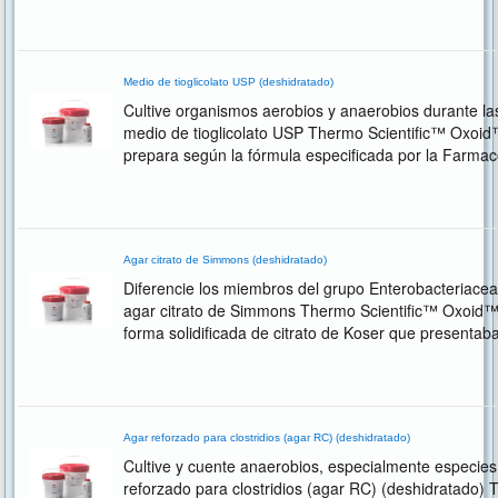
Medio de tioglicolato USP (deshidratado)
Cultive organismos aerobios y anaerobios durante las
medio de tioglicolato USP Thermo Scientific™ Oxoid
prepara según la fórmula especificada por la Farma
realización de pruebas de esterilidad y cumple las...
Agar citrato de Simmons (deshidratado)
Diferencie los miembros del grupo Enterobacteriaceae
agar citrato de Simmons Thermo Scientific™ Oxoid™ 
forma solidificada de citrato de Koser que presentab
observaba una falsa proliferación al utilizar...
Agar reforzado para clostridios (agar RC) (deshidratado)
Cultive y cuente anaerobios, especialmente especies 
reforzado para clostridios (agar RC) (deshidratado)