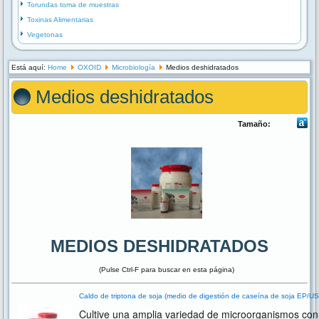
Torundas toma de muestras
Toxinas Alimentarias
Vegetonas
Está aquí:
Home
OXOID
Microbiología
Medios deshidratados
Medios deshidratados
Tamaño:
MEDIOS DESHIDRATADOS
(Pulse Ctrl-F para buscar en esta página)
Caldo de triptona de soja (medio de digestión de caseína de soja EP/U
Cultive una amplia variedad de microorganismos con e