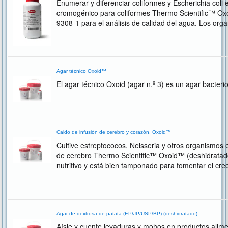
Enumerar y diferenciar coliformes y Escherichia col
cromogénico para coliformes Thermo Scientific™ Oxo
9308-1 para el análisis de calidad del agua. Los orga
diferenciar, E.
Agar técnico Oxoid™
El agar técnico Oxoid (agar n.º 3) es un agar bacteri
Caldo de infusión de cerebro y corazón, Oxoid™
Cultive estreptococos, Neisseria y otros organismos e
de cerebro Thermo Scientific™ Oxoid™ (deshidratad
nutritivo y está bien tamponado para fomentar el cr
organismos.
Agar de dextrosa de patata (EP/JP/USP/BP) (deshidratado)
Aísle y cuente levaduras y mohos en productos alime