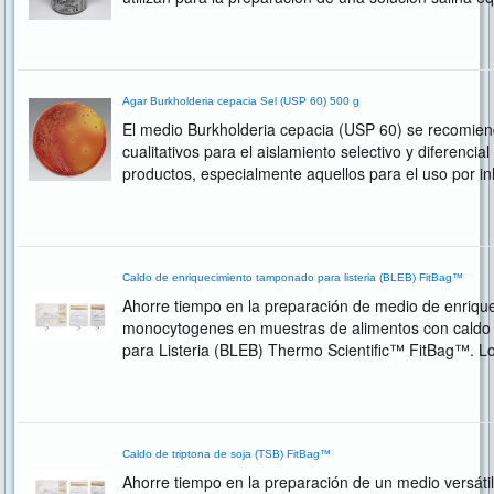
Agar Burkholderia cepacia Sel (USP 60) 500 g
El medio Burkholderia cepacia (USP 60) se recomien
cualitativos para el aislamiento selectivo y diferencia
productos, especialmente aquellos para el uso por 
estériles para uso oral, oromucoso, cutáneo o nasal.
Caldo de enriquecimiento tamponado para listeria (BLEB) FitBag™
Ahorre tiempo en la preparación de medio de enriquec
monocytogenes en muestras de alimentos con caldo
para Listeria (BLEB) Thermo Scientific™ FitBag™. Lo
en bolsas de plástico transparentes y ligeras.
Caldo de triptona de soja (TSB) FitBag™
Ahorre tiempo en la preparación de un medio versátil 