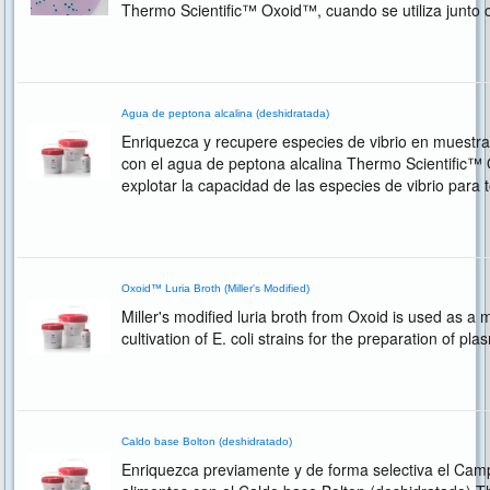
Thermo Scientific™ Oxoid™, cuando se utiliza junto co
modificado (CM1133 y SR0247E).
Agua de peptona alcalina (deshidratada)
Enriquezca y recupere especies de vibrio en muestra
con el agua de peptona alcalina Thermo Scientific™ 
explotar la capacidad de las especies de vibrio para t
niveles altos de cloruro de sodio.
Oxoid™ Luria Broth (Miller's Modified)
Miller's modified luria broth from Oxoid is used as a
cultivation of E. coli strains for the preparation of 
Caldo base Bolton (deshidratado)
Enriquezca previamente y de forma selectiva el Cam