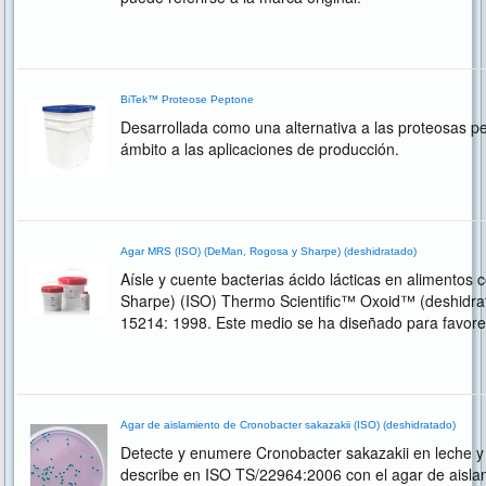
BiTek™ Proteose Peptone
Desarrollada como una alternativa a las proteosas p
ámbito a las aplicaciones de producción.
Agar MRS (ISO) (DeMan, Rogosa y Sharpe) (deshidratado)
Aísle y cuente bacterias ácido lácticas en alimento
Sharpe) (ISO) Thermo Scientific™ Oxoid™ (deshidra
15214: 1998. Este medio se ha diseñado para favorec
cepas de lactobacilos, incluso las de Lactobacillus...
Agar de aislamiento de Cronobacter sakazakii (ISO) (deshidratado)
Detecte y enumere Cronobacter sakazakii en leche 
describe en ISO TS/22964:2006 con el agar de aisla