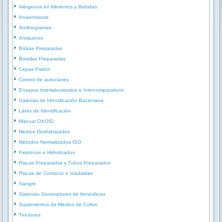
Alérgenos en Alimentos y Bebidas
Anaerobiosis
Antibiogramas
Antisueros
Bolsas Preparadas
Botellas Preparadas
Cepas Patrón
Control de autoclaves
Ensayos Interlaboratorios e Intercomparativos
Galerías de Identificación Bacteriana
Látex de Identificación
Manual OXOID
Medios Deshidratados
Métodos Normalizados ISO
Peptonas e Hidrolizados
Placas Preparadas y Tubos Preparados
Placas de Contacto e Irradiadas
Sangre
Sistemas Generadores de Atmósferas
Suplementos de Medios de Cultvo
Tinciones