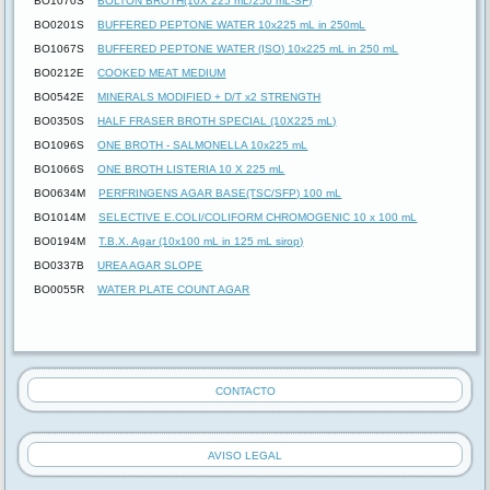
BO1070S
BOLTON BROTH(10X 225 mL/250 mL-SF)
BO0201S
BUFFERED PEPTONE WATER 10x225 mL in 250m
L
BO1067S
BUFFERED PEPTONE WATER (ISO) 10x225 mL in 250 mL
BO0212E
COOKED MEAT MEDIUM
BO0542E
MINERALS MODIFIED + D/T x2 STRENGTH
BO0350S
HALF FRASER BROTH SPECIAL (10X225 mL)
BO1096S
ONE BROTH - SALMONELLA 10x225 mL
BO1066S
ONE BROTH LISTERIA 10 X 225 mL
BO0634M
PERFRINGENS AGAR BASE(TSC/SFP) 100 mL
BO1014M
SELECTIVE E.COLI/COLIFORM CHROMOGENIC 10 x 100 mL
BO0194M
T.B.X. Agar (10x100 mL in 125 mL sirop)
BO0337B
UREA AGAR SLOPE
BO0055R
WATER PLATE COUNT AGAR
CONTACTO
AVISO LEGAL