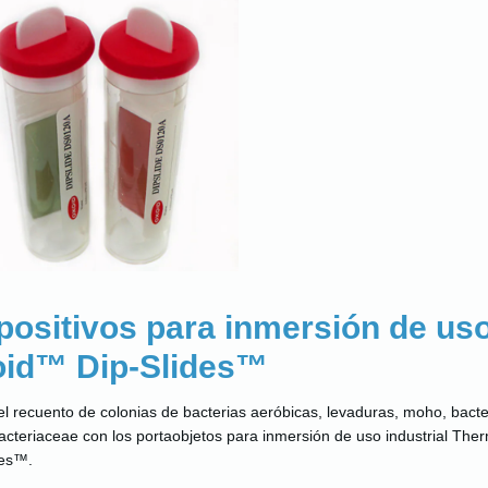
positivos para inmersión de uso
id™ Dip-Slides™
 el recuento de colonias de bacterias aeróbicas, levaduras, moho, bacte
acteriaceae con los portaobjetos para inmersión de uso industrial Th
des™.