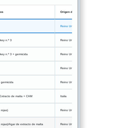
ios
Origen de fabricación
Reino Unido
ey n.º 3
Reino Unido
ey n.º 3 + germicida
Reino Unido
Reino Unido
germicida
Reino Unido
 Extracto de malta + CAM
Italia
 rojas)
Reino Unido
 rojas)/Agar de extracto de malta
Reino Unido