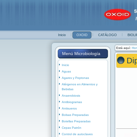
Inicio
OXOID
CATÁLOGO
BIOLI
Está aquí:
Ho
Menú Microbiología
Dip
Inicio
Aguas
Agares y Peptonas
Alérgenos en Alimentos y
Bebidas
Anaerobiosis
Antibiogramas
Antisueros
Bolsas Preparadas
Botellas Preparadas
Cepas Patrón
Control de autoclaves