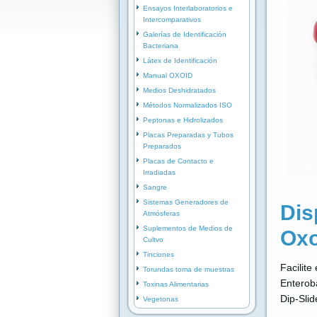
Ensayos Interlaboratorios e
Intercomparativos
Galerías de Identificación
Bacteriana
Látex de Identificación
Manual OXOID
Medios Deshidratados
Métodos Normalizados ISO
Peptonas e Hidrolizados
Placas Preparadas y Tubos
Preparados
Placas de Contacto e
Irradiadas
Sangre
Sistemas Generadores de
Dis
Atmósferas
Suplementos de Medios de
Oxo
Cultvo
Tinciones
Facilite
Torundas toma de muestras
Enterob
Toxinas Alimentarias
Dip-Sli
Vegetonas