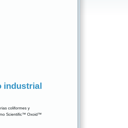
 industrial
rias coliformes y
ermo Scientific™ Oxoid™