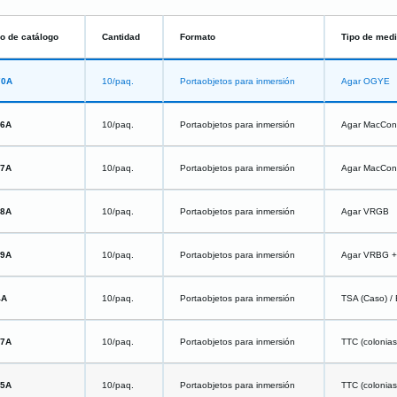
o de catálogo
Cantidad
Formato
Tipo de med
70A
10/paq.
Portaobjetos para inmersión
Agar OGYE
66A
10/paq.
Portaobjetos para inmersión
Agar MacConk
67A
10/paq.
Portaobjetos para inmersión
Agar MacConk
68A
10/paq.
Portaobjetos para inmersión
Agar VRGB
69A
10/paq.
Portaobjetos para inmersión
Agar VRBG + 
4A
10/paq.
Portaobjetos para inmersión
TSA (Caso) /
47A
10/paq.
Portaobjetos para inmersión
TTC (colonias
55A
10/paq.
Portaobjetos para inmersión
TTC (colonias