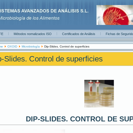
FE
Métodos nomalizados ISO
Certificados de Análisis
Fichas de Segurid
me
OXOID
Microbiología
Dip-Slides. Control de superficies
-Slides. Control de superficies
DIP-SLIDES. CONTROL DE SU